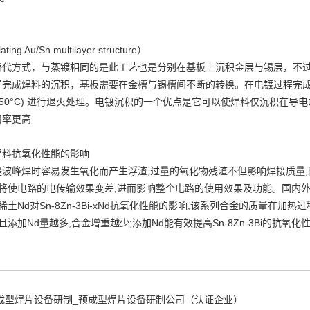
 Au/Sn multilayer structure）
替代方式，与蒸镀相同的是此工艺也是分别在基板上沉积金层与锡层，不
了完成焊料的沉积，基板需要在金槽与锡槽间不断的转换。在电镀过程完
0250°C) 进行退火处理。电镀沉积的一个优点是它可以使焊料仅沉积在
用率更高
焊料抗氧化性能的影响
波峰焊时容易发生氧化而产生浮渣,过量的氧化物残渣不但影响焊接质量,
性将使电路的电传输效果变差,进而影响整个电路的使用效果及功能。国内外
究了稀土Nd对Sn-8Zn-3Bi-xNd抗氧化性能的影响,该系列合金的质量在加热过程
且添加Nd量越多,合金增重越少;添加Nd能有效提高Sn-8Zn-3Bi的抗氧化
预成型焊片设备研制_预成型焊片设备研制公司（认证企业）