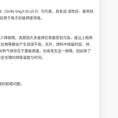
Sn96.5Ag3.0Cu0.5）为代表，具有润 湿性好、疲劳抗
泛应用于电子封装焊接领域。
少焊故障。其原因大多是焊区表面受到污染，或沾上阻焊
氧化物等都会产生润湿不良。另外，焊料中残留的铝、锌、
，如有气体存在于基板表面，也易发生这一故障。因此除了
设定合理的焊接温度与时间。
辊的粘辊问题。