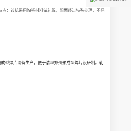
制特点：该机采用陶瓷材料做轧辊，辊面经过特殊处理，不易
预成型焊片设备生产
，便于清理
郑州预成型焊片设研制
。轧