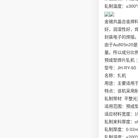
轧制温度：≤300
金锡共晶合金焊料
好，润湿性好，
封装电子的焊接
由于Au80Sn
量。所以成分比
预成型焊片轧机 
型号：JH-RY-60
名称：扎机
用途：主要适用
特点：该机采用
轧制带材 平整光
适用范围：预成
适应材料宽度：15 
轧制来料厚度：≤0
轧制厚度：0.02
轧制温度：≤200