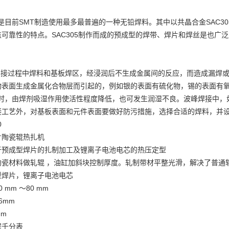
合金是目前SMT制造使用最多最普遍的一种无铅焊料。其中以共晶合金SAC305（
可靠性的特点。SAC305制作而成的预成型的焊带、焊片和焊丝是也广
接过程中焊料和基板焊区，经浸润后不生成金属间的反应，而造成漏焊或
物表面生成金属化合物层而引起的，例如银的表面有硫化物，锡的表面有
5%时，由焊剂吸湿作用使活性程度降低，也可发生润湿不良。波峰焊接中
接工艺外，对基板表面和元件表面要做好防污措施，选择合适的焊料，并
0
片陶瓷辊热扎机
于预成型焊片的扎制加工及锂离子电池电芯的热压定型
陶瓷材料做轧辊 ，油缸加斜块控制厚度。轧制带材平整光滑，解决了普通
型焊片，锂离子电池电芯
mm ～80 mm
6mm
mm
程千分表