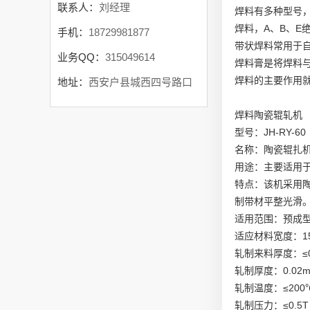
联系人：
刘经理
焊料有多种型号
焊料，A、B、E
手机：
18729981877
带状焊料常用于
业务QQ：
315049614
焊料膏是将焊料
焊料的主要作用
地址：
西安户县城西四号路口
焊料陶瓷辊轧机
型号：JH-RY-60
名称：陶瓷辊扎
用途：主要适用
特点：该机采用
制带材平整光滑
适用范围：预成
适应材料宽度：15 
轧制来料厚度：≤0
轧制厚度：0.02
轧制温度：≤200
轧制压力：≤0.5T