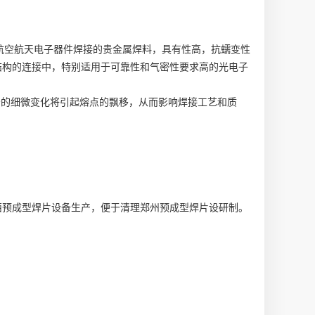
用/航空航天电子器件焊接的贵金属焊料，具有性高，抗蠕变性
结构的连接中，特别适用于可靠性和气密性要求高的光电子
，成分的细微变化将引起熔点的飘移，从而影响焊接工艺和质
西预成型焊片设备生产
，便于清理
郑州预成型焊片设研制
。