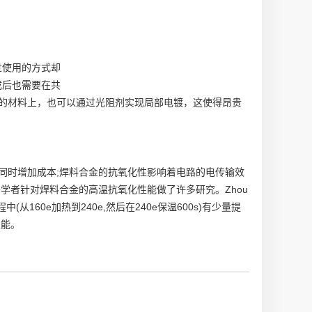
过使用的方式却
成后也需要在共
导电的材料上，也可以通过光阻剂实现局部电镀，这使得昂贵
同时增加成本;焊料合金的抗氧化性影响着电路的电传输效
学者针对焊料合金的高温抗氧化性能做了许多研究。Zhou
中(从160e加热到240e,然后在240e保温600s)有少量提
性能。