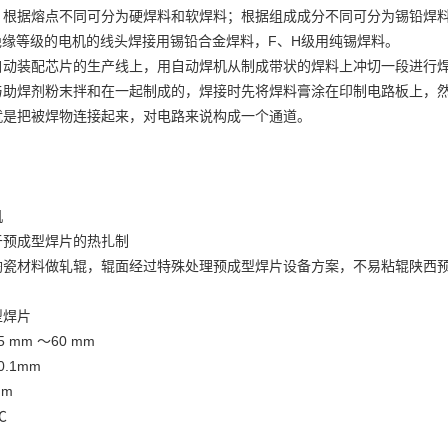
，根据熔点不同可分为硬焊料和软焊料；根据组成成分不同可分为锡铅焊
绝缘等级的电机的线头焊接用锡铅合金焊料，F、H级用纯锡焊料。
自动装配芯片的生产线上，用自动焊机从制成带状的焊料上冲切一段进行
与助焊剂粉末拌和在一起制成的，焊接时先将焊料膏涂在印制电路板上，
就是把被焊物连接起来，对电路来说构成一个通道。
机
于预成型焊片的热扎制
陶瓷材料做轧辊，辊面经过特殊处理
预成型焊片设备方案
，不易粘辊
陕西
。
型焊片
mm ～60 mm
.1mm
mm
℃