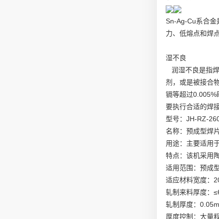
Sn-Ag-Cu系
力、低熔点和焊点
湿不良
润湿不良是指焊
剂，或是被接合
镉等超过0.00
要执行合适的焊
型号：JH-RZ-26
名称：预成型焊
用途：主要适用
特点：该机采用
适用范围：预成
适应材料宽度：20 
轧制来料厚度：≤
轧制厚度：0.05
厚度控制：大量