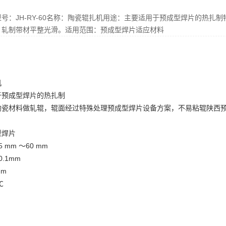
号：JH-RY-60名称：陶瓷辊扎机用途：主要适用于预成型焊片的热扎
。轧制带材平整光滑。适用范围：预成型焊片适应材料
机
于预成型焊片的热扎制
陶瓷材料做轧辊，辊面经过特殊处理
预成型焊片设备方案
，不易粘辊
陕西
。
型焊片
mm ～60 mm
.1mm
mm
℃