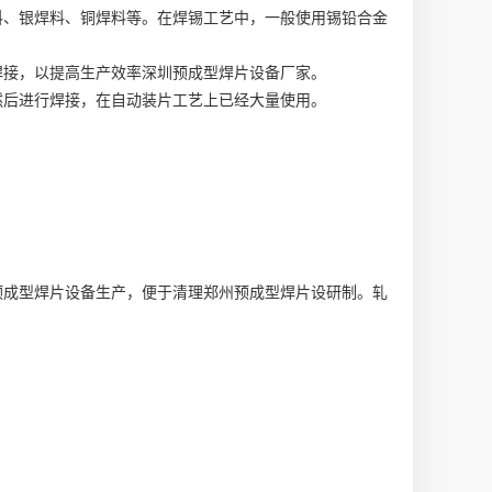
料、银焊料、铜焊料等。在焊锡工艺中，一般使用锡铅合金
焊接，以提高生产效率
深圳预成型焊片设备厂家
。
然后进行焊接，在自动装片工艺上已经大量使用。
预成型焊片设备生产
，便于清理
郑州预成型焊片设研制
。轧