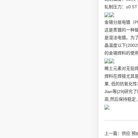
轧制压力：≤0.5T
金锡分层电镀（Plating
这是蒸镀的一种
是湿法电镀。为
晶温度以下(20
的金锡焊料的使
稀土元素对无铅
焊料在焊接尤其是
果, 低的抗氧化
Jian等[29]研
高,然后保持稳定;
上一篇：
供应: