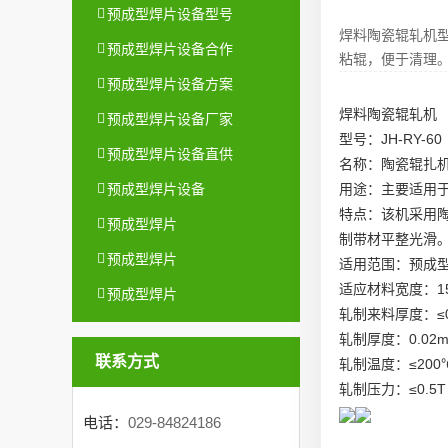
预成型焊片设备型号
焊料陶瓷辊轧机型
预成型焊片设备合作
粘辊，便于清理
预成型焊片设备方案
焊料陶瓷辊轧机
预成型焊片设备厂家
型号：JH-RY-60
预成型焊片设备直供
名称：陶瓷辊扎
用途：主要适用
预成型焊片设备
特点：该机采用
预成型焊片
制带材平整光滑
预成型焊片
适用范围：预成
适应材料宽度：15 
预成型焊片
轧制来料厚度：≤0
轧制厚度：0.02
联系方式
轧制温度：≤200
轧制压力：≤0.5T
电话：
029-84824186