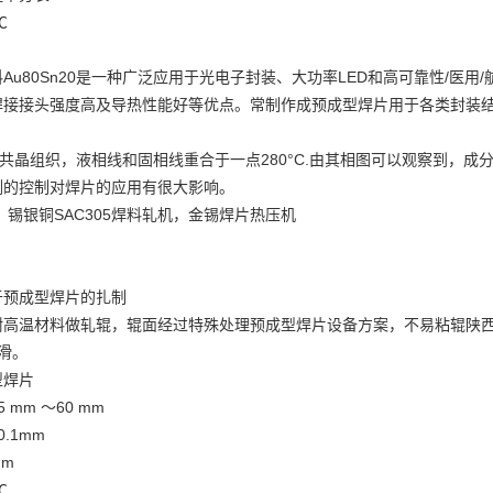
℃
Au80Sn20是一种广泛应用于光电子封装、大功率LED和高可靠性/医
焊接接头强度高及导热性能好等优点。常制作成预成型焊片用于各类封装
。
20是共晶组织，液相线和固相线重合于一点280°C.由其相图可以观察到
例的控制对焊片的应用有很大影响。
：锡银铜SAC305焊料轧机，金锡焊片热压机
于预成型焊片的扎制
耐高温材料做轧辊，辊面经过特殊处理
预成型焊片设备方案
，不易粘辊
陕
滑。
型焊片
mm ～60 mm
.1mm
mm
℃